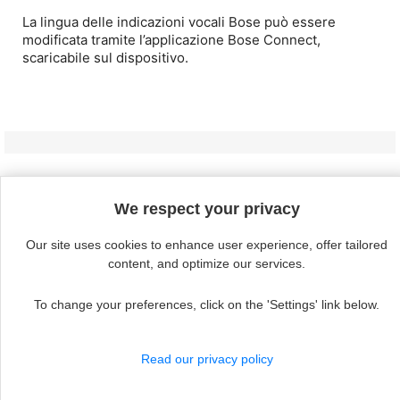
La lingua delle indicazioni vocali Bose può essere
modificata tramite l’applicazione Bose Connect,
scaricabile sul dispositivo.
Continue without acceptin
We respect your privacy

Products
Our site uses cookies to enhance user experience, offer tailored
content, and optimize our services.

Our company
To change your preferences, click on the 'Settings' link below.

Il tuo account
Read our privacy policy
keyboard_arrow_down
Informazioni negozio