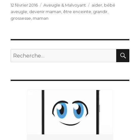
Publié
Catégories
Étiquettes
12 février 2016
Aveugle & Malvoyant
aider
,
bébé
le
aveugle
,
devenir maman
,
être enceinte
,
grandir
,
grossesse
,
maman
REC
Recherche
pour
: