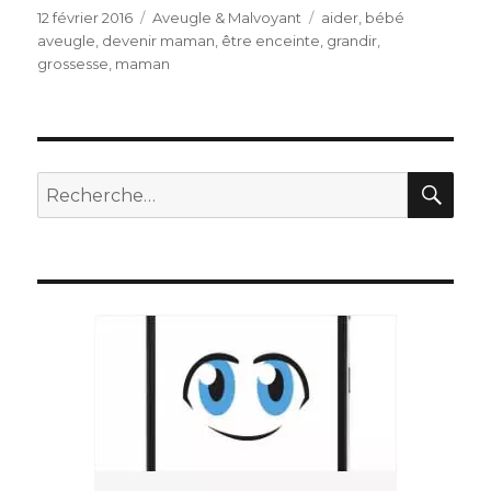
Publié
Catégories
Étiquettes
12 février 2016
Aveugle & Malvoyant
aider
,
bébé
le
aveugle
,
devenir maman
,
être enceinte
,
grandir
,
grossesse
,
maman
REC
Recherche
pour
: