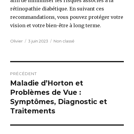
afin de minimiser les risques associés à la
rétinopathie diabétique. En suivant ces
recommandations, vous pouvez protéger votre
vision et votre bien-être à long terme.
Auteur
Publié
Catégories
Olivier
3 juin 2023
Non classé
le
Navigation
PRÉCÉDENT
de
Maladie d’Horton et
Article
précédent :
Problèmes de Vue :
l’article
Symptômes, Diagnostic et
Traitements