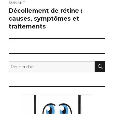
SUIVANT
Décollement de rétine :
Article
suivant :
causes, symptômes et
traitements
REC
Recherche
pour
: