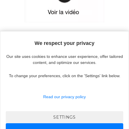
Continue without accepting
We respect your privacy
Our site uses cookies to enhance user experience, offer tailored
content, and optimize our services.
To change your preferences, click on the 'Settings' link below.
Actualité
ouvrir
Aides techniques
le
Read our privacy policy
sous-
menu
Maladie des yeux
SETTINGS
Où trouver des aides ?