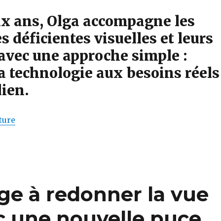
ix ans, Olga accompagne les
 déficientes visuelles et leurs
 avec une approche simple :
a technologie aux besoins réels
ien.
de « 10 ans d’Olga : une aventure humaine et techn
ture
ge à redonner la vue
c une nouvelle puce