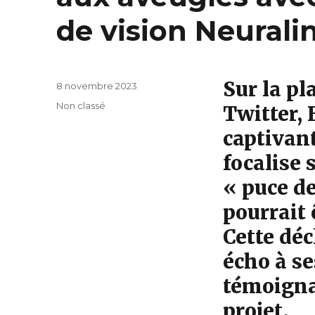
de vision Neurali
Sur la p
Publié
8 novembre 2023
le
Catégories
Non classé
Twitter,
captivant
focalise
« puce de
pourrait 
Cette dé
écho à se
témoigna
projet.