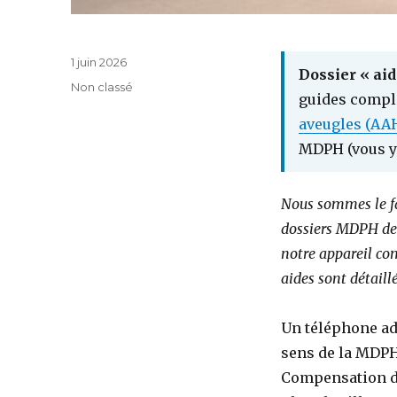
Publié
1 juin 2026
Dossier « aid
le
Catégories
Non classé
guides compl
aveugles (AA
MDPH (vous y 
Nous sommes le f
dossiers MDPH depu
notre appareil co
aides sont détail
Un téléphone ada
sens de la MDPH 
Compensation d