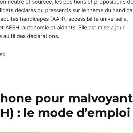
on neutre et sourcée, les positions et propositions d
idats déclarés ou pressentis sur le thème du handic
 adultes handicapés (AAH), accessibilité universelle,
 et AESH, autonomie et aidants. Elle est mise à jour
au fil des déclarations.
de « Handicap et présidentielle 2027 : les positions et p
ure
phone pour malvoyan
H) : le mode d’emploi