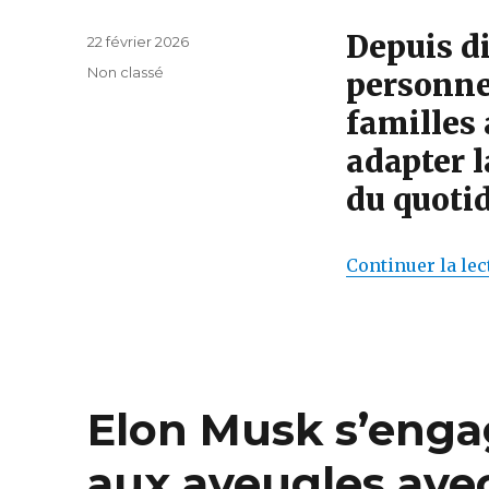
Depuis d
Publié
22 février 2026
le
Catégories
Non classé
personnes
familles
adapter l
du quotid
Continuer la lec
Elon Musk s’enga
aux aveugles ave