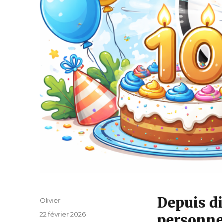
Depuis d
Auteur
Olivier
Publié
22 février 2026
personnes