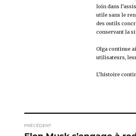
loin dans l’assi
utile sans le re
des outils concr
conservant la sim
Olga continue ai
utilisateurs, le
L’histoire conti
Navigation
PRÉCÉDENT
de
Elon Musk s’engage à re
Article