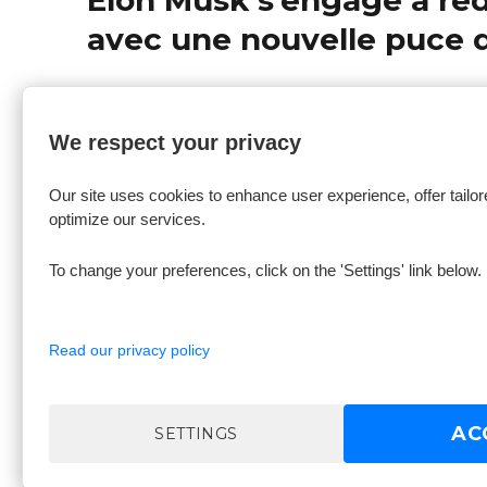
précédent :
l’article
avec une nouvelle puce d
SUIVANT
We respect your privacy
Financer un téléphone p
Article
Our site uses cookies to enhance user experience, offer tailor
suivant :
(PCH) : le mode d’emploi
optimize our services.
To change your preferences, click on the 'Settings' link below.
Read our privacy policy
©Olga 2026
|
Informations légales
|
Jobs
AC
SETTINGS