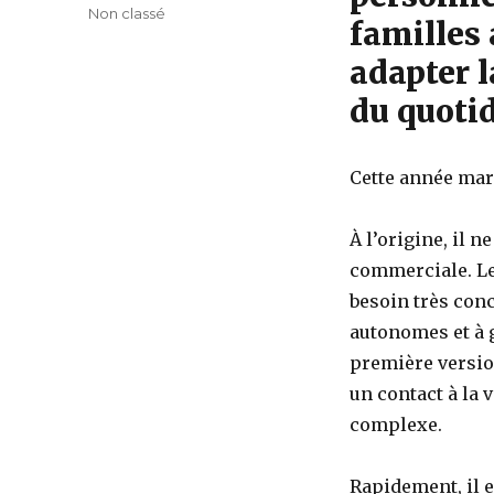
le
Catégories
Non classé
familles
adapter l
du quotid
Cette année marq
À l’origine, il n
commerciale. Le
besoin très conc
autonomes et à g
première versio
un contact à la
complexe.
Rapidement, il 