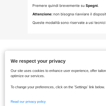
Premere quindi brevemente su
Spegni
.
Attenzione:
non bisogna riavviare il disposi
Queste modalità sono riservate a usi tecnic
We respect your privacy
Products
Our 
Our site uses cookies to enhance user experience, offer tailor
Accessori
Avviso 
optimize our services.
Condizi
Inform
To change your preferences, click on the 'Settings' link below.
Contat
Sitem
Read our privacy policy