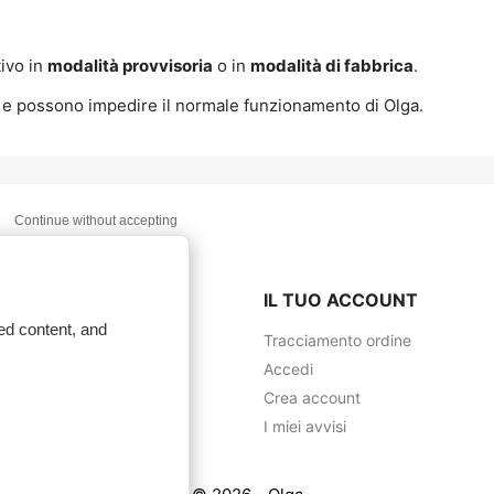
tivo in
modalità provvisoria
o in
modalità di fabbrica
.
i e possono impedire il normale funzionamento di Olga.
Continue without accepting
company
IL TUO ACCOUNT
ed content, and
legale
Tracciamento ordine
oni generali di vendita
Accedi
azione
Crea account
tare il Supporto
I miei avvisi
ap