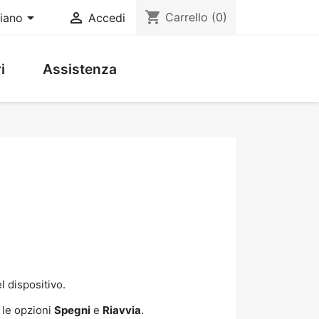
shopping_cart


Carrello
(0)
liano
Accedi
i
Assistenza
l dispositivo.
 le opzioni
Spegni
e
Riavvia
.