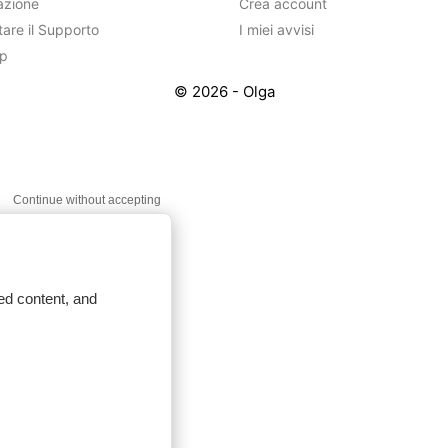
azione
Crea account
tare il Supporto
I miei avvisi
ap
© 2026 - Olga
Continue without accepting
ed content, and