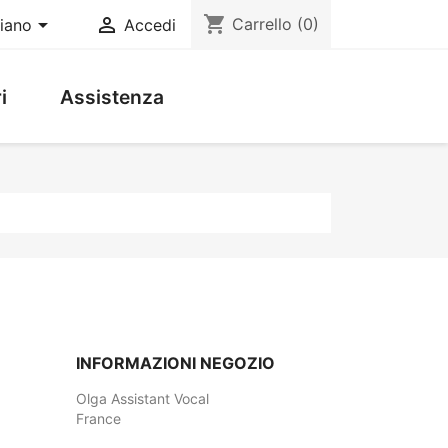
shopping_cart


Carrello
(0)
liano
Accedi
i
Assistenza
INFORMAZIONI NEGOZIO
Olga Assistant Vocal
France