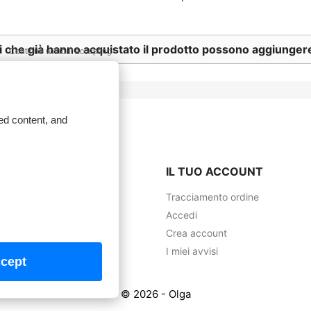
ti che già hanno acquistato il prodotto possono aggiunge
Continue without accepting
ed content, and
company
IL TUO ACCOUNT
legale
Tracciamento ordine
oni generali di vendita
Accedi
azione
Crea account
tare il Supporto
I miei avvisi
cept
ap
© 2026 - Olga