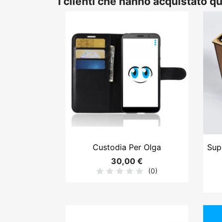
I clienti che hanno acquistato 

Anteprima
Custodia Per Olga
Sup
30,00 €
(0)