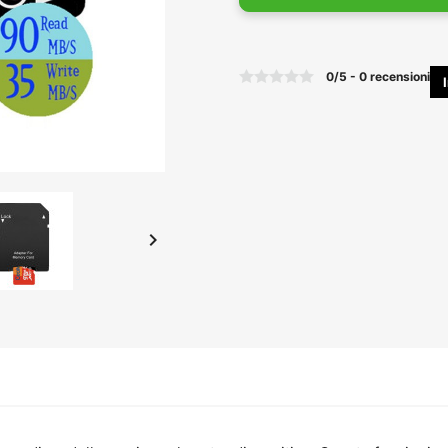
0
/
5
-
0
recensioni

o