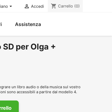
shopping_cart


Carrello
(0)
liano
Accedi
i
Assistenza
 SD per Olga +
grare un libro audio o della musica sul vostro
oni sono accessibili a partire dal modello 4.
rello