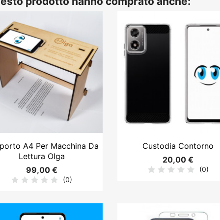
questo prodotto hanno comprato anche:


Anteprima
Anteprima
porto A4 Per Macchina Da
Custodia Contorno
Lettura Olga
20,00 €
99,00 €
(0)
(0)