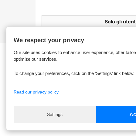
Solo gli uten
We respect your privacy
Our site uses cookies to enhance user experience, offer tailor
optimize our services.
To change your preferences, click on the 'Settings' link below.
Products
Our 
Accessori
Avviso 
Read our privacy policy
Condizi
Inform
Contat
Ac
Settings
Sitem