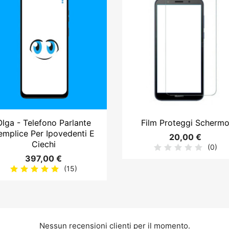


Anteprima
Anteprima
Olga - Telefono Parlante
Film Proteggi Scherm
emplice Per Ipovedenti E
20,00 €
Ciechi
(0)
397,00 €
(15)
Nessun recensioni clienti per il momento.