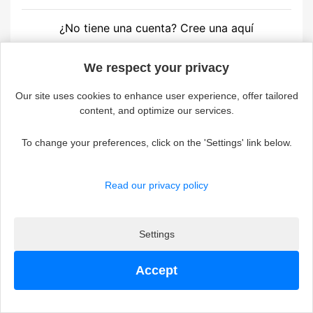
¿No tiene una cuenta? Cree una aquí
Continue without accepting
We respect your privacy
Our site uses cookies to enhance user experience, offer tailored
content, and optimize our services.

Products
To change your preferences, click on the 'Settings' link below.

Our company
Read our privacy policy

Su cuenta
Settings
keyboard_arrow_down
Información de la tienda
© 2026 - Olga
Accept