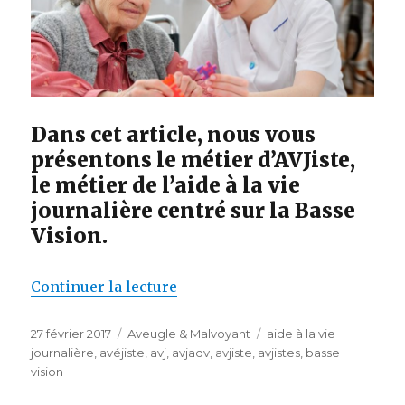
Dans cet article, nous vous
présentons le métier d’AVJiste,
le métier de l’aide à la vie
journalière centré sur la Basse
Vision.
de « AVJiste ou Avéjiste – tout 
Continuer la lecture
Publié
Catégories
Étiquettes
27 février 2017
Aveugle & Malvoyant
aide à la vie
le
journalière
,
avéjiste
,
avj
,
avjadv
,
avjiste
,
avjistes
,
basse
vision