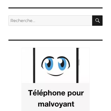
REC
Recherche
pour
: