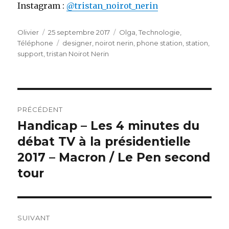
Instagram :
@tristan_noirot_nerin
Auteur
Publié
Catégories
Olivier
25 septembre 2017
Olga
,
Technologie
,
le
Étiquettes
Téléphone
designer
,
noirot nerin
,
phone station
,
station
,
support
,
tristan Noirot Nerin
Navigation
PRÉCÉDENT
de
Handicap – Les 4 minutes du
Article
précédent :
débat TV à la présidentielle
l’article
2017 – Macron / Le Pen second
tour
SUIVANT