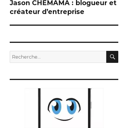
Jason CHEMAMA : blogueur et
Article
suivant :
créateur d’entreprise
REC
Recherche
pour
: