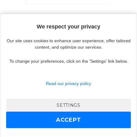
Continue without accepting
We respect your privacy
Our site uses cookies to enhance user experience, offer tailored
content, and optimize our services.
To change your preferences, click on the 'Settings' link below.
Actualité
ouvrir
Aides techniques
le
Read our privacy policy
sous-
menu
Maladie des yeux
SETTINGS
Où trouver des aides ?
ACCEPT
©Olga 2026
|
Informations légales
|
Jobs