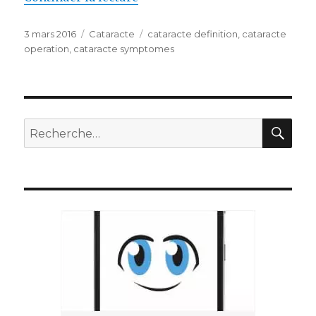
Publié
Catégories
Étiquettes
3 mars 2016
Cataracte
cataracte definition
,
cataracte
le
operation
,
cataracte symptomes
REC
Recherche
pour
: