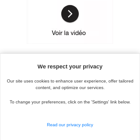
Continue without accepting
We respect your privacy
Our site uses cookies to enhance user experience, offer tailored
content, and optimize our services.
To change your preferences, click on the 'Settings' link below.
Actualité
ouvrir
Aides techniques
le
Read our privacy policy
sous-
menu
Maladie des yeux