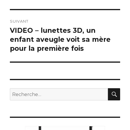
SUIVANT
VIDEO – lunettes 3D, un
Article
suivant :
enfant aveugle voit sa mère
pour la première fois
REC
Recherche
pour
: