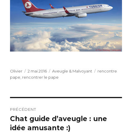
Auteur
Publié
Catégories
Étiquettes
Olivier
2 mai 2016
Aveugle & Malvoyant
rencontre
le
pape
,
rencontrer le pape
Navigation
PRÉCÉDENT
de
Chat guide d’aveugle : une
Article
précédent :
idée amusante :)
l’article