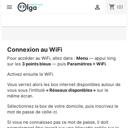
shopping_cart


(0)
Connexion au WiFi
Pour accéder au WiFi, allez dans :
Menu
— appui long
sur les
3 points bleus
— puis
Paramètres > WiFi
.
Activez ensuite le WiFi.
Vous verrez alors les box internet disponibles autour de
vous sous l’intitulé
« Réseaux disponibles »
sur le
même écran.
Sélectionnez la box de votre domicile, puis inscrivez le
mot de passe de celle-ci.
Si vous ne connaissez pas ce mot de passe, il doit
normalement être inscrit sur une étiquette collée sur la