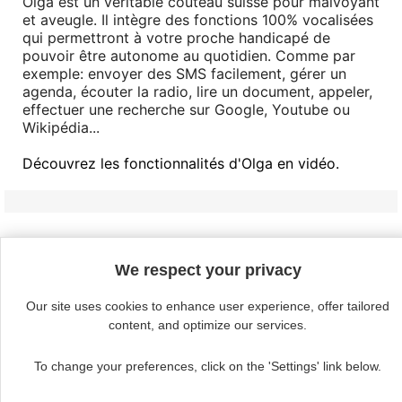
Olga est un véritable couteau suisse pour malvoyant
et aveugle. Il intègre des fonctions 100% vocalisées
qui permettront à votre proche handicapé de
pouvoir être autonome au quotidien. Comme par
exemple: envoyer des SMS facilement, gérer un
agenda, écouter la radio, lire un document, appeler,
effectuer une recherche sur Google, Youtube ou
Wikipédia...
Découvrez les fonctionnalités d'Olga en vidéo.
Continue without acceptin
We respect your privacy

Produits
Our site uses cookies to enhance user experience, offer tailored
content, and optimize our services.

Notre société
To change your preferences, click on the 'Settings' link below.

Votre compte