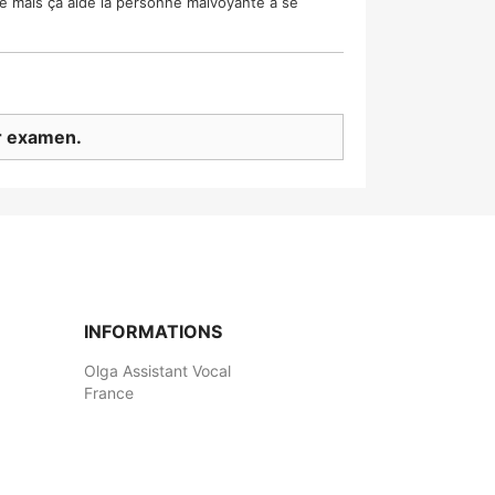
se mais ça aide la personne malvoyante à se
er examen.
INFORMATIONS
Olga Assistant Vocal
France