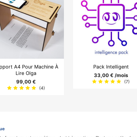


Aperçu rapide
Aperçu rapide
pport A4 Pour Machine À
Pack Intelligent
Lire Olga
33,00 € /mois
99,00 €
(7)
(4)
que