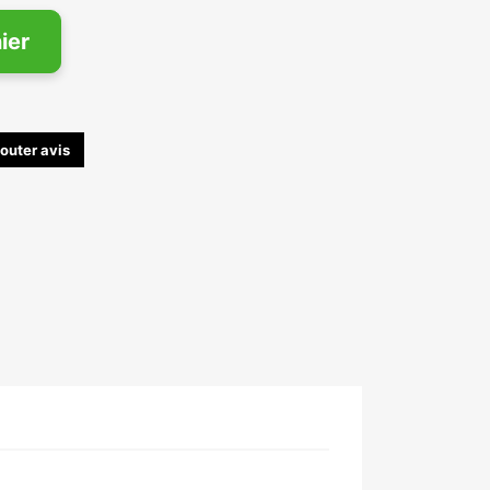
ier
outer avis