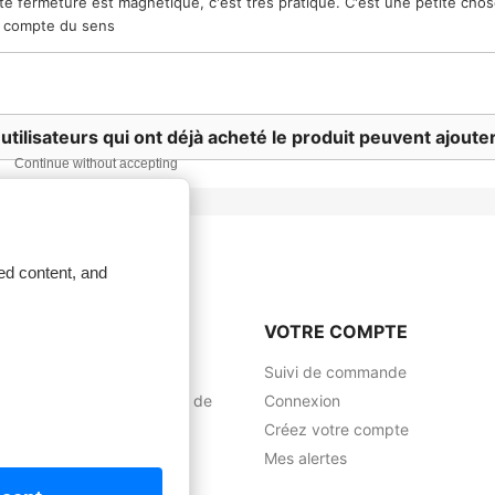
ite fermeture est magnétique, c'est très pratique. C'est une petite cho
 compte du sens
 utilisateurs qui ont déjà acheté le produit peuvent ajout
Continue without accepting
ed content, and
 société
VOTRE COMPTE
ns légales
Suivi de commande
ions Générales de Vente et de
Connexion
tions
Créez votre compte
os
Mes alertes
tez-nous