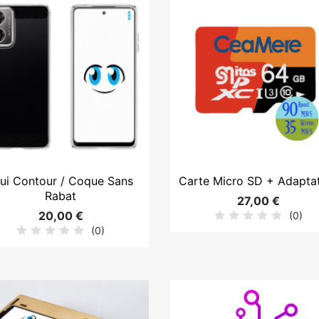


Aperçu rapide
Aperçu rapide
ui Contour / Coque Sans
Carte Micro SD + Adapta
Rabat
27,00 €
20,00 €
(0)
(0)