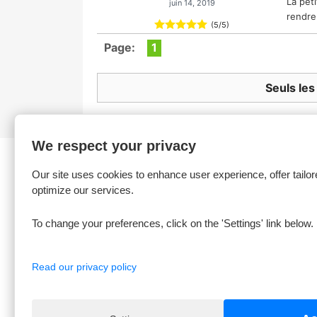
La pet
juin 14, 2019
rendre
(
5
/
5
)
Page:
1
Seuls les
We respect your privacy
Our site uses cookies to enhance user experience, offer tailor
optimize our services.
Produits
Notre
To change your preferences, click on the 'Settings' link below.
Accessoires
Mentio
Condit
Read our privacy policy
Presta
A prop
Contac