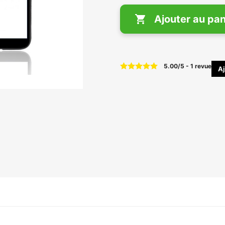

Ajouter au pan
5.00
/
5
-
1
revue
Aj