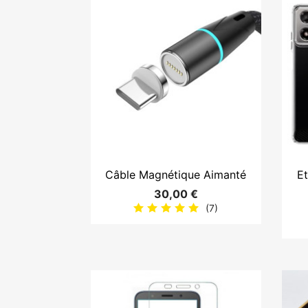

Aperçu rapide
Câble Magnétique Aimanté
Et
30,00 €
(7)