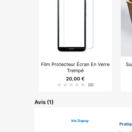

Aperçu rapide
Film Protecteur Écran En Verre
Su
Trempé
20,00 €
(0)
Avis
(1)
Iris Dupuy
Prati