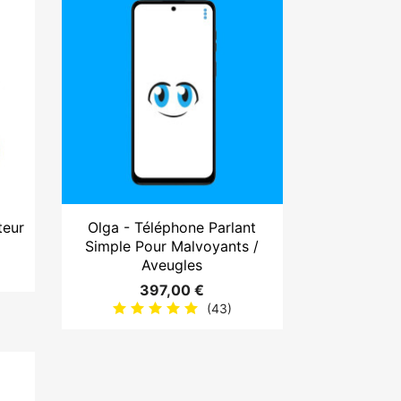

Aperçu rapide
teur
Olga - Téléphone Parlant
Simple Pour Malvoyants /
Aveugles
397,00 €
(43)