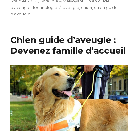
Publié
Catégories
5 février 2016
Aveugle & Malvoyant
,
Chien guide
le
Étiquettes
d'aveugle
,
Technologie
aveugle
,
chien
,
chien guide
d'aveugle
Chien guide d’aveugle :
Devenez famille d’accueil