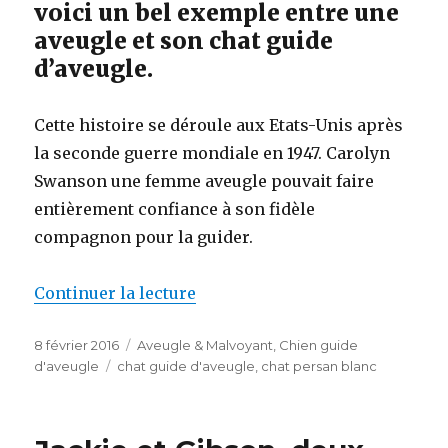
voici un bel exemple entre une
aveugle et son chat guide
d’aveugle.
Cette histoire se déroule aux Etats-Unis après
la seconde guerre mondiale en 1947. Carolyn
Swanson une femme aveugle pouvait faire
entièrement confiance à son fidèle
compagnon pour la guider.
de « Carolyn & son chat guide 
Continuer la lecture
Publié
Catégories
8 février 2016
Aveugle & Malvoyant
,
Chien guide
le
Étiquettes
d'aveugle
chat guide d'aveugle
,
chat persan blanc