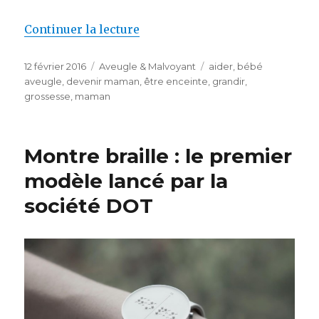
de « Bébé aveugle : comment l’a
Continuer la lecture
Publié
Catégories
Étiquettes
12 février 2016
Aveugle & Malvoyant
aider
,
bébé
le
aveugle
,
devenir maman
,
être enceinte
,
grandir
,
grossesse
,
maman
Montre braille : le premier
modèle lancé par la
société DOT