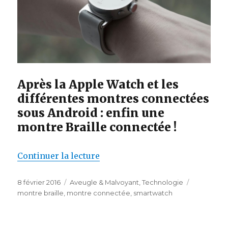
Après la Apple Watch et les
différentes montres connectées
sous Android : enfin une
montre Braille connectée !
de « Montre braille : le premie
Continuer la lecture
Publié
Catégories
Étiquettes
8 février 2016
Aveugle & Malvoyant
,
Technologie
le
montre braille
,
montre connectée
,
smartwatch