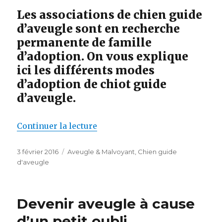
Les associations de chien guide
d’aveugle sont en recherche
permanente de famille
d’adoption. On vous explique
ici les différents modes
d’adoption de chiot guide
d’aveugle.
de « Les 4 types de familles d’
Continuer la lecture
Publié
Catégories
3 février 2016
Aveugle & Malvoyant
,
Chien guide
le
d'aveugle
Devenir aveugle à cause
d’un petit oubli