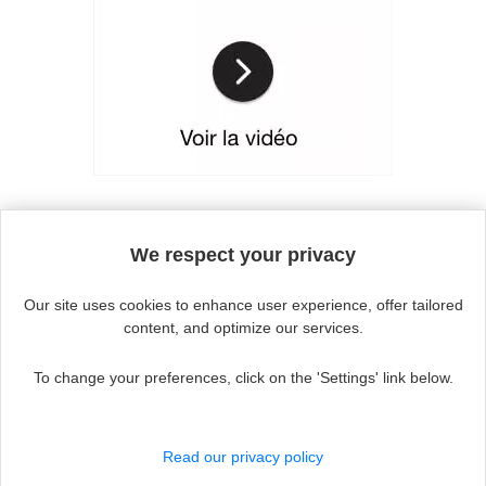
Continue without accepting
We respect your privacy
Our site uses cookies to enhance user experience, offer tailored
content, and optimize our services.
To change your preferences, click on the 'Settings' link below.
Actualité
ouvrir
Aides techniques
le
Read our privacy policy
sous-
menu