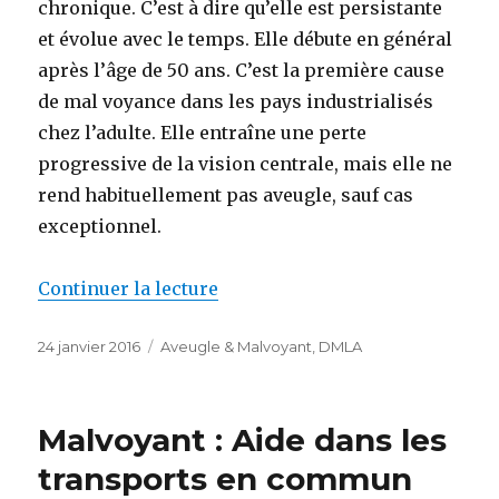
chronique. C’est à dire qu’elle est persistante
et évolue avec le temps. Elle débute en général
après l’âge de 50 ans. C’est la première cause
de mal voyance dans les pays industrialisés
chez l’adulte. Elle entraîne une perte
progressive de la vision centrale, mais elle ne
rend habituellement pas aveugle, sauf cas
exceptionnel.
de « La DMLA c’est quoi ? »
Continuer la lecture
Publié
Catégories
24 janvier 2016
Aveugle & Malvoyant
,
DMLA
le
Malvoyant : Aide dans les
transports en commun