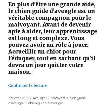
En plus d’être une grande aide,
le chien guide d’aveugle est un
véritable compagnon pour le
malvoyant. Avant de devenir
apte à aider, leur apprentissage
est long et complexe. Vous
pouvez avoir un rôle à jouer.
Accueillir un chiot pour
l’éduquer, tout en sachant qu’il
devra un jour quitter votre
maison.
de « Chien guide d’aveugle : De
Continuer la lecture
Publié
Catégories
3 février 2016
Aveugle & Malvoyant
,
Chien guide
le
Étiquettes
d'aveugle
chien guide d'aveugle